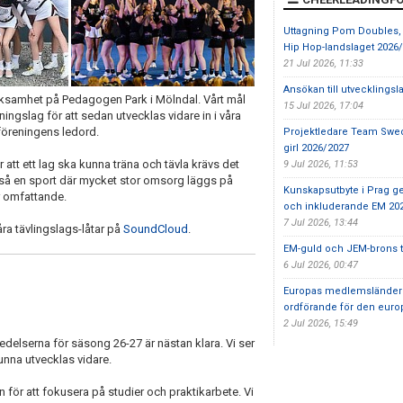
Uttagning Pom Doubles,
Hip Hop-landslaget 2026
21 Jul 2026, 11:33
Ansökan till utvecklings
rksamhet på Pedagogen Park i Mölndal. Vårt mål
15 Jul 2026, 17:04
äningslag för att sedan utvecklas vidare in i våra
r föreningens ledord.
Projektledare Team Swed
girl 2026/2027
att ett lag ska kunna träna och tävla krävs det
9 Jul 2026, 11:53
kså en sport där mycket stor omsorg läggs på
Kunskapsutbyte i Prag ger
är omfattande.
och inkluderande EM 20
7 Jul 2026, 13:44
åra tävlingslags-låtar på
SoundCloud
.
EM-guld och JEM-brons ti
6 Jul 2026, 00:47
Europas medlemsländer vä
ordförande för den europ
2 Jul 2026, 15:49
elserna för säsong 26-27 är nästan klara. Vi ser
kunna utvecklas vidare.
 för att fokusera på studier och praktikarbete. Vi