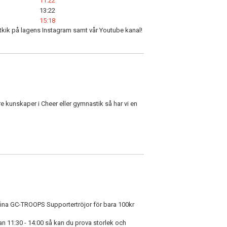
11:22
13:22
15:18
utkik på lagens Instagram samt vår Youtube kanal!
e kunskaper i Cheer eller gymnastik så har vi en
ina GC-TROOPS Supportertröjor för bara 100kr
 11:30 - 14:00 så kan du prova storlek och