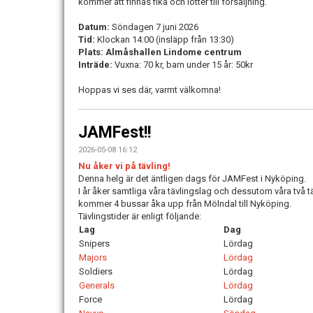
kommer att finnas fika och lotter till försäljning.
Datum:
Söndagen 7 juni 2026
Tid:
Klockan 14:00 (insläpp från 13:30)
Plats:
Almåshallen Lindome centrum
Inträde:
Vuxna: 70 kr, barn under 15 år: 50kr
Hoppas vi ses där, varmt välkomna!
JAMFest!!
2026-05-08 16:12
Nu åker vi på tävling!
Denna helg är det äntligen dags för JAMFest i Nyköping.
I år åker samtliga våra tävlingslag och dessutom våra två 
kommer 4 bussar åka upp från Mölndal till Nyköping.
Tävlingstider är enligt följande:
Lag
Dag
Snipers
Lördag
Majors
Lördag
Soldiers
Lördag
Generals
Lördag
Force
Lördag