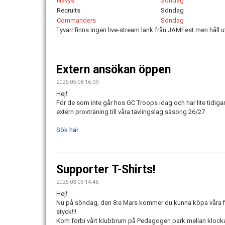
Navys
Söndag
Recruits
Söndag
Commanders
Söndag
Tyvärr finns ingen live-stream länk från JAMFest men håll 
Extern ansökan öppen
2026-05-08 16:09
Hej!
För de som inte går hos GC Troops idag och har lite tidigar
extern provträning till våra tävlingslag säsong 26/27
Sök här
Supporter T-Shirts!
2026-03-03 14:46
Hej!
Nu på söndag, den 8:e Mars kommer du kunna köpa våra f
styck!!!
Kom förbi vårt klubbrum på Pedagogen park mellan klockan