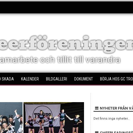
eerföreningen
amarbete och tillit till varandra
D SKADA
KALENDER
BILDGALLERI
DOKUMENT
BÖRJA HOS GC TRO
NYHETER FRÅN V
Det finns inga nyheter..
CHEERLEADINGF