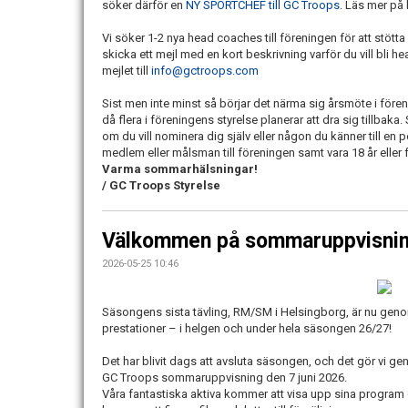
söker därför en
NY SPORTCHEF till GC Troops.
Läs mer på 
Vi söker 1-2 nya head coaches till föreningen för att stö
skicka ett mejl med en kort beskrivning varför du vill bli
mejlet till
info@gctroops.com
Sist men inte minst så börjar det närma sig årsmöte i för
då flera i föreningens styrelse planerar att dra sig tillbaka. 
om du vill nominera dig själv eller någon du känner till en p
medlem eller målsman till föreningen samt vara 18 år eller f
Varma sommarhälsningar!
/ GC Troops Styrelse
Välkommen på sommaruppvisnin
2026-05-25 10:46
Säsongens sista tävling, RM/SM i Helsingborg, är nu genomfö
prestationer – i helgen och under hela säsongen 26/27!
Det har blivit dags att avsluta säsongen, och det gör vi geno
GC Troops sommaruppvisning den 7 juni 2026.
Våra fantastiska aktiva kommer att visa upp sina program o