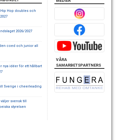
MEDIER
 Hip Hop doubles och
/2027
landslaget 2026/2027
en coed och junior all
VÅRA
SAMARBETSPARTNERS
 nya idéer för ett hållbart
27
ll Sverige i cheerleading
ljer svensk till
eiska styrelsen