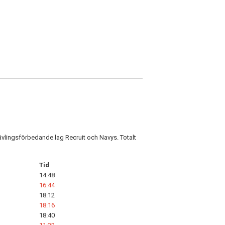
tävlingsförbedande lag Recruit och Navys. Totalt
Tid
14:48
16:44
18:12
18:16
18:40