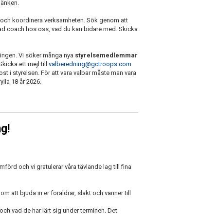
länken.
tta och koordinera verksamheten. Sök genom att
 head coach hos oss, vad du kan bidare med. Skicka
eningen. Vi söker många nya
styrelsemedlemmar
Skicka ett mejl till
valberedning@gctroops.com
ost i styrelsen. För att vara valbar måste man vara
ylla 18 år 2026.
g!
rd och vi gratulerar våra tävlande lag till fina
m att bjuda in er föräldrar, släkt och vänner till
ch vad de har lärt sig under terminen. Det