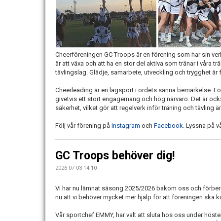
Cheerföreningen GC Troops är en förening som har sin ve
är att växa och att ha en stor del aktiva som tränar i våra tr
tävlingslag. Glädje, samarbete, utveckling och trygghet ä
Cheerleading är en lagsport i ordets sanna bemärkelse. För 
givetvis ett stort engagemang och hög närvaro. Det är oc
säkerhet, vilket gör att regelverk inför träning och tävling 
Följ vår förening på
Instagram
och
Facebook
. Lyssna på v
GC Troops behöver dig!
2026-07-03 14:10
Vi har nu lämnat säsong 2025/2026 bakom oss och förbered
nu att vi behöver mycket mer hjälp för att föreningen ska 
Vår sportchef EMMY, har valt att sluta hos oss under hösten