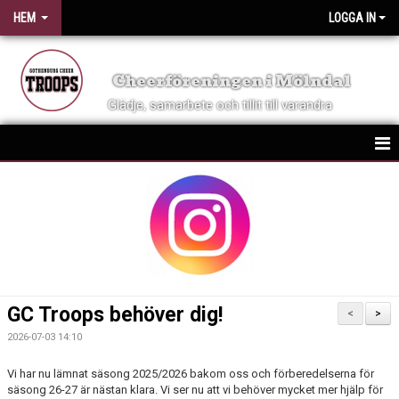
HEM
LOGGA IN
Cheerföreningen i Mölndal
Glädje, samarbete och tillit till varandra
HEM
NYHETER
OM FÖRENINGEN
KONTAKT
GC Troops behöver dig!
<
>
VID SKADA
2026-07-03 14:10
KALENDER
Vi har nu lämnat säsong 2025/2026 bakom oss och förberedelserna för
säsong 26-27 är nästan klara. Vi ser nu att vi behöver mycket mer hjälp för