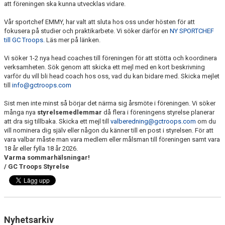
att föreningen ska kunna utvecklas vidare.
BILDGALLERI
Vår sportchef EMMY, har valt att sluta hos oss under hösten för att
DOKUMENT
fokusera på studier och praktikarbete. Vi söker därför en
NY SPORTCHEF
till GC Troops.
Läs mer på länken.
BÖRJA HOS GC TROOPS!
Vi söker 1-2 nya head coaches till föreningen för att stötta och koordinera
verksamheten. Sök genom att skicka ett mejl med en kort beskrivning
varför du vill bli head coach hos oss, vad du kan bidare med. Skicka mejlet
till
info@gctroops.com
Sist men inte minst så börjar det närma sig årsmöte i föreningen. Vi söker
många nya
styrelsemedlemmar
då flera i föreningens styrelse planerar
att dra sig tillbaka. Skicka ett mejl till
valberedning@gctroops.com
om du
vill nominera dig själv eller någon du känner till en post i styrelsen. För att
vara valbar måste man vara medlem eller målsman till föreningen samt vara
18 år eller fylla 18 år 2026.
Varma sommarhälsningar!
/ GC Troops Styrelse
Nyhetsarkiv