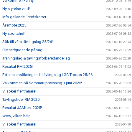
Välkommen Fanny!
2025-10-05 13:19
Ny styrelse vald!
2025-09-26 15:46
Info gällande Fritidskortet
2025-09-16 09:38
Årsmöte 2025
2025-07-26 08:54
Ny sportchef!
2025-07-26 08:43
Sök till våra tävlingslag 25/26!
2025-07-16 20:13
Platserbjudande på väg!
2025-06-29 12:29
Träningslag & tävlingsförberedande lag
2025-06-26 22:20
Resultat RM 2025!
2025-06-09 15:02
Externa ansökningar till tävlingslag i GC Troops 25/26
2025-06-09
Välkommen på Sommaruppvisning 1 juni 2025!
2025-05-20 18:03
Vi söker fler tränare!
2025-05-16 16:24
Tävlingstider RM 2025!
2025-05-14
Resultat JAMfest 2025!
2025-05-12 19:01
Wow, vilken helg!
2025-04-13 10:17
Vi söker fler tränare!
2025-04-10