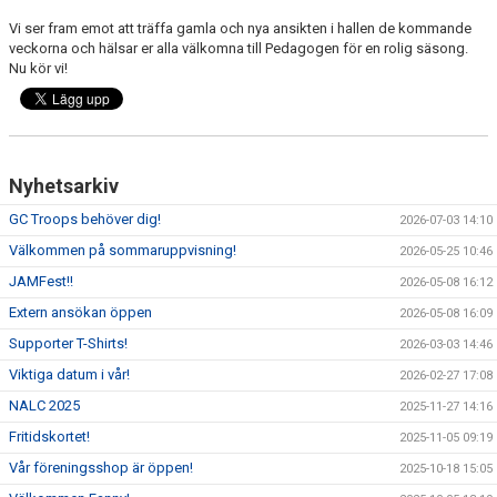
BILDGALLERI
Vi ser fram emot att träffa gamla och nya ansikten i hallen de kommande
veckorna och hälsar er alla välkomna till Pedagogen för en rolig säsong.
DOKUMENT
Nu kör vi!
BÖRJA HOS GC TROOPS!
Nyhetsarkiv
GC Troops behöver dig!
2026-07-03 14:10
Välkommen på sommaruppvisning!
2026-05-25 10:46
JAMFest!!
2026-05-08 16:12
Extern ansökan öppen
2026-05-08 16:09
Supporter T-Shirts!
2026-03-03 14:46
Viktiga datum i vår!
2026-02-27 17:08
NALC 2025
2025-11-27 14:16
Fritidskortet!
2025-11-05 09:19
Vår föreningsshop är öppen!
2025-10-18 15:05