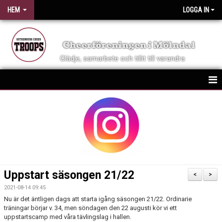
HEM
LOGGA IN
Cheerföreningen i Mölndal
Glädje, samarbete och tillit till varandra
HEM
NYHETER
OM FÖRENINGEN
KONTAKT
Uppstart säsongen 21/22
<
>
VID SKADA
2021-08-14 09:45
Nu är det äntligen dags att starta igång säsongen 21/22. Ordinarie
KALENDER
träningar börjar v. 34, men söndagen den 22 augusti kör vi ett
uppstartscamp med våra tävlingslag i hallen.