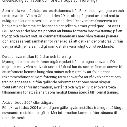
cheerleading som sport och för GC Troops som förening?
BILDGALLERI
Som ni alla vet, så skärptes restriktionerna från Folkhälsomyndigheten och
smittskyddet i Västra Götaland den 29 oktober på grund av ökad smitta. I
DOKUMENT
nuläget gäller detta beslut till och med den 19 november. Observera att
beslutet kan komma att förlängas och/eller skärpas ytterligare. För oss i
BÖRJA HOS GC TROOPS!
GC Troops är det högsta prioritet att kunna fortsätta bedriva träning på ett
tryggt och säkert sätt. Vi kommer tillsammans med våra tränare planera
och anpassa verksamheten för varje lag så att det kan genomföras utifrån
de nya riktlinjerna samtidigt som det ska vara roligt och utvecklande.
Delat ansvar mellan föräldrar och förening
Myndigheternas restriktioner utgår mycket från det egna ansvaret. Då
majoriteten av våra aktiva är under 18 år så har du som målsman ansvar för
att informera hemma kring våra rutiner och vikten av att följa dessa
rekommendationer. Som förening tar vi ansvar för att vår verksamhet och
träning anpassas utifrån gällande rekommendationer samt skapar
förutsättningar för information, avstånd och hygien. Vi behöver arbeta
tillsammans för att så snart som möjligt kunna återgå till normal träning.
Aktiva födda 2004 eller tidigare
För aktiva födda 2004 eller tidigare gäller tyvärr inställda träningar så länge
nuvarande restriktioner gäller. Mer information kommer från tränarna till
dem det berör.