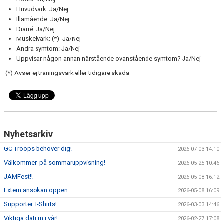
Huvudvärk: Ja/Nej
Illamående: Ja/Nej
Diarré: Ja/Nej
Muskelvärk: (*) Ja/Nej
Andra symtom: Ja/Nej
Uppvisar någon annan närstående ovanstående symtom? Ja/Nej
(*) Avser ej träningsvärk eller tidigare skada
Nyhetsarkiv
GC Troops behöver dig!
2026-07-03 14:10
Välkommen på sommaruppvisning!
2026-05-25 10:46
JAMFest!!
2026-05-08 16:12
Extern ansökan öppen
2026-05-08 16:09
Supporter T-Shirts!
2026-03-03 14:46
Viktiga datum i vår!
2026-02-27 17:08