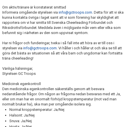
Om aktiv/tränare är konstaterat smittad
Informera omgående styrelsen via
info@gctroops.com
. Detta för att vi ska
kunna kontakta övriga i laget samt att vi som förening har skyldighet att
rapportera om vi har smitta till Svenska Cheerleading Förbundet och
Riksidrottsförbundet. Meddela även i möjligaste mån vem eller vilka som
befunnit sig i närheten av den som uppvisat symtom.
Har ni frågor och funderingar, tveka i så fall inte att höra av er till oss i
styrelsen via
info@gctroops.com
. Vi håller i och håller ut och ska se till att
göra det bästa av situationen så att våra barn och ungdomar kan fortsätta
träna cheerleading!
Vänliga hälsningar,
Styrelsen GC Troops
Medicinsk egenkontroll
Den medicinska egenkontrollen säkerställs genom att besvara
nedanstående frågor. Om någon av frågorna nedan besvaras med ett Ja,
eller om man har en onormalt förhöjd kroppstemperatur (mot vad man
normalt brukar ha), ska man per omgående isolera sig.
Normal kroppstemperatur: Ja/Nej
Halsont: Ja/Nej
Snuva: Ja/Nej
Hosta: Ja/Nej