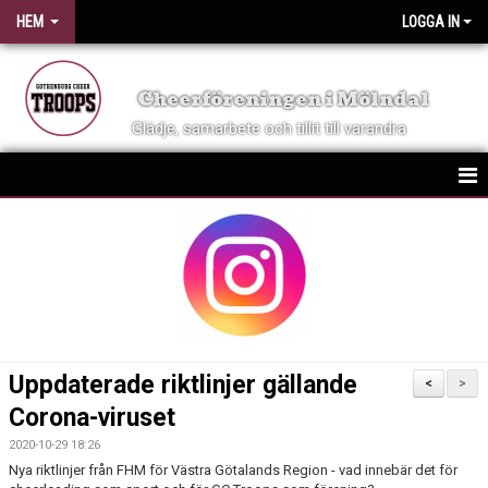
HEM
LOGGA IN
Cheerföreningen i Mölndal
Glädje, samarbete och tillit till varandra
HEM
NYHETER
OM FÖRENINGEN
KONTAKT
Uppdaterade riktlinjer gällande
<
>
VID SKADA
Corona-viruset
2020-10-29 18:26
KALENDER
Nya riktlinjer från FHM för Västra Götalands Region - vad innebär det för