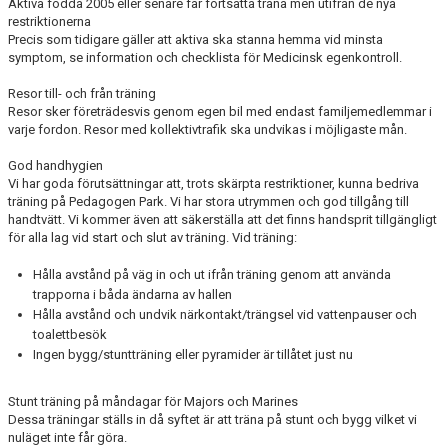
Aktiva födda 2005 eller senare får fortsätta träna men utifrån de nya
restriktionerna
Precis som tidigare gäller att aktiva ska stanna hemma vid minsta
symptom, se information och checklista för Medicinsk egenkontroll.
Resor till- och från träning
Resor sker företrädesvis genom egen bil med endast familjemedlemmar i
varje fordon. Resor med kollektivtrafik ska undvikas i möjligaste mån.
God handhygien
Vi har goda förutsättningar att, trots skärpta restriktioner, kunna bedriva
träning på Pedagogen Park. Vi har stora utrymmen och god tillgång till
handtvätt. Vi kommer även att säkerställa att det finns handsprit tillgängligt
för alla lag vid start och slut av träning. Vid träning:
Hålla avstånd på väg in och ut ifrån träning genom att använda
trapporna i båda ändarna av hallen
Hålla avstånd och undvik närkontakt/trängsel vid vattenpauser och
toalettbesök
Ingen bygg/stuntträning eller pyramider är tillåtet just nu
Stunt träning på måndagar för Majors och Marines
Dessa träningar ställs in då syftet är att träna på stunt och bygg vilket vi
nuläget inte får göra.