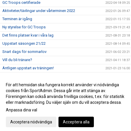
GC Troops certifierade
2022-04-18 09:25
Aktiviteter/tävlingar under vårterminen 2022
2022-01-26 09:47
Terminen är igång
2022-01-15 17:55
Ny styrelse för GC Troops
2021-09-19 21:43
Det finns platser kvar i våra lag
2021-08-31 23:18
Uppstart säsongen 21/22
2021-08-14 09:45
Snart dags för sommarlov
2021-06-02 23:21
Vill du bli tränare?
2021-04-11 18:37
Äntligen uppstart av träningen!
2021-01-23 16:00
Terminsstart VT-21
2020-12-19 16:48
GC Troops Christmas Countdown Challenge
För att hemsidan ska fungera korrekt använder vi nödvändiga
2020-11-30 16:30
cookies från SportAdmin. Dessa går inte att stänga av.
Uppdaterade riktlinjer gällande Corona-viruset
2020-10-29 18:26
Föreningen kan också använda frivilliga cookies, t.ex. för statistik
eller marknadsföring. Du väljer själv om du vill acceptera dessa.
Anpassa dina val
Cookie-inställningar
Gå till Webbversion
Acceptera nödvändiga
Acceptera alla