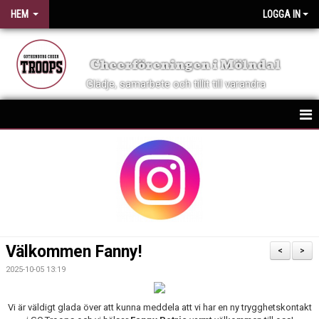
HEM
LOGGA IN
Cheerföreningen i Mölndal
Glädje, samarbete och tillit till varandra
HEM
NYHETER
OM FÖRENINGEN
KONTAKT
Välkommen Fanny!
<
>
VID SKADA
2025-10-05 13:19
KALENDER
Vi är väldigt glada över att kunna meddela att vi har en ny trygghetskontakt