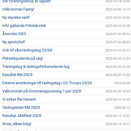
Vår föreningsshop är öppen!
2025-10-18 15:05
Välkommen Fanny!
2025-10-05 13:19
Ny styrelse vald!
2025-09-26 15:46
Info gällande Fritidskortet
2025-09-16 09:38
Årsmöte 2025
2025-07-26 08:54
Ny sportchef!
2025-07-26 08:43
Sök till våra tävlingslag 25/26!
2025-07-16 20:13
Platserbjudande på väg!
2025-06-29 12:29
Träningslag & tävlingsförberedande lag
2025-06-26 22:20
Resultat RM 2025!
2025-06-09 15:02
Externa ansökningar till tävlingslag i GC Troops 25/26
2025-06-09
Välkommen på Sommaruppvisning 1 juni 2025!
2025-05-20 18:03
Vi söker fler tränare!
2025-05-16 16:24
Tävlingstider RM 2025!
2025-05-14
Resultat JAMfest 2025!
2025-05-12 19:01
Wow, vilken helg!
2025-04-13 10:17