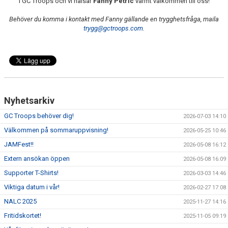
i GC Troops och vi hälsar
Fanny Petric
varmt välkommen till oss!
BILDGALLERI
Behöver du komma i kontakt med Fanny gällande en trygghetsfråga, maila
DOKUMENT
trygg@gctroops.com
.
BÖRJA HOS GC TROOPS!
Nyhetsarkiv
GC Troops behöver dig!
2026-07-03 14:10
Välkommen på sommaruppvisning!
2026-05-25 10:46
JAMFest!!
2026-05-08 16:12
Extern ansökan öppen
2026-05-08 16:09
Supporter T-Shirts!
2026-03-03 14:46
Viktiga datum i vår!
2026-02-27 17:08
NALC 2025
2025-11-27 14:16
Fritidskortet!
2025-11-05 09:19