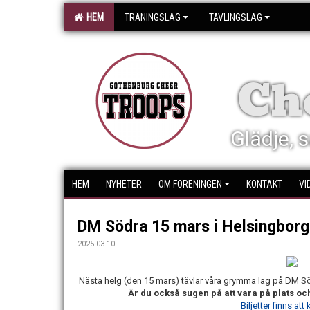
HEM
TRÄNINGSLAG
TÄVLINGSLAG
Ch
Glädje, s
HEM
NYHETER
OM FÖRENINGEN
KONTAKT
VI
DM Södra 15 mars i Helsingborg
2025-03-10
Nästa helg (den 15 mars) tävlar våra grymma lag på DM Södr
Är du också sugen på att vara på plats och 
Biljetter finns att