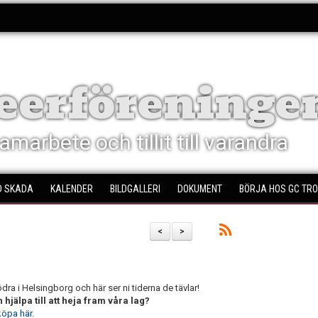
eerföreningen
amarbete och tillit till varandra
D SKADA
KALENDER
BILDGALLERI
DOKUMENT
BÖRJA HOS GC TRO
<
>
a i Helsingborg och här ser ni tiderna de tävlar!
hjälpa till att heja fram våra lag?
 köpa här.