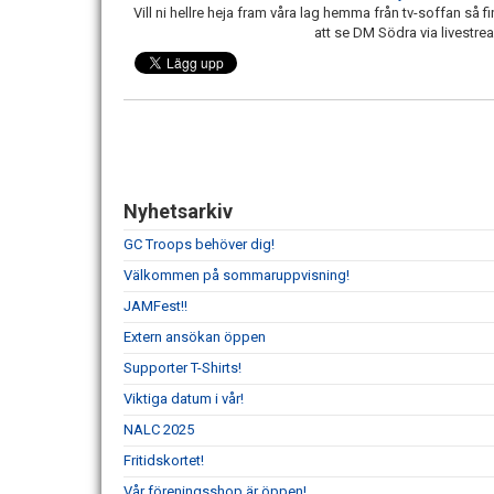
Vill ni hellre heja fram våra lag hemma från tv-soffan så f
att se DM Södra via livestre
Nyhetsarkiv
GC Troops behöver dig!
Välkommen på sommaruppvisning!
JAMFest!!
Extern ansökan öppen
Supporter T-Shirts!
Viktiga datum i vår!
NALC 2025
Fritidskortet!
Vår föreningsshop är öppen!