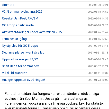
Årsmöte
2022-08-30 20:21
Vår/Sommar avslutning 2022
2022-05-18 14:52
Resultat JamFest, RM/SM
2022-05-18 14:32
GC Troops certifierade
2022-04-18 09:25
Aktiviteter/tävlingar under vårterminen 2022
2022-01-26 09:47
Terminen är igång
2022-01-15 17:55
Ny styrelse för GC Troops
2021-09-19 21:43
Det finns platser kvar i våra lag
2021-08-31 23:18
Uppstart säsongen 21/22
2021-08-14 09:45
Snart dags för sommarlov
2021-06-02 23:21
Vill du bli tränare?
2021-04-11 18:37
Äntligen uppstart av träningen!
2021-01-23 16:00
Terminsstart VT-21
2020-12-19 16:48
GC Troops Christmas Countdown Challenge
För att hemsidan ska fungera korrekt använder vi nödvändiga
2020-11-30 16:30
cookies från SportAdmin. Dessa går inte att stänga av.
Uppdaterade riktlinjer gällande Corona-viruset
2020-10-29 18:26
Föreningen kan också använda frivilliga cookies, t.ex. för statistik
eller marknadsföring. Du väljer själv om du vill acceptera dessa.