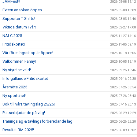
JAMFest!!
2026-05-08 16:12
BILDGALLERI
Extern ansökan öppen
2026-05-08 16:09
DOKUMENT
Supporter T-Shirts!
2026-03-03 14:46
Viktiga datum i vår!
2026-02-27 17:08
BÖRJA HOS GC TROOPS!
NALC 2025
2025-11-27 14:16
Fritidskortet!
2025-11-05 09:19
Vår föreningsshop är öppen!
2025-10-18 15:05
Välkommen Fanny!
2025-10-05 13:19
Ny styrelse vald!
2025-09-26 15:46
Info gällande Fritidskortet
2025-09-16 09:38
Årsmöte 2025
2025-07-26 08:54
Ny sportchef!
2025-07-26 08:43
Sök till våra tävlingslag 25/26!
2025-07-16 20:13
Platserbjudande på väg!
2025-06-29 12:29
Träningslag & tävlingsförberedande lag
2025-06-26 22:20
Resultat RM 2025!
2025-06-09 15:02