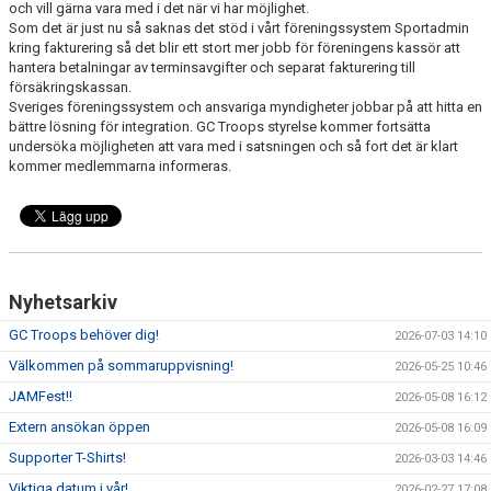
och vill gärna vara med i det när vi har möjlighet.
BILDGALLERI
Som det är just nu så saknas det stöd i vårt föreningssystem Sportadmin
kring fakturering så det blir ett stort mer jobb för föreningens kassör att
DOKUMENT
hantera betalningar av terminsavgifter och separat fakturering till
försäkringskassan.
Sveriges föreningssystem och ansvariga myndigheter jobbar på att hitta en
BÖRJA HOS GC TROOPS!
bättre lösning för integration. GC Troops styrelse kommer fortsätta
undersöka möjligheten att vara med i satsningen och så fort det är klart
kommer medlemmarna informeras.
Nyhetsarkiv
GC Troops behöver dig!
2026-07-03 14:10
Välkommen på sommaruppvisning!
2026-05-25 10:46
JAMFest!!
2026-05-08 16:12
Extern ansökan öppen
2026-05-08 16:09
Supporter T-Shirts!
2026-03-03 14:46
Viktiga datum i vår!
2026-02-27 17:08