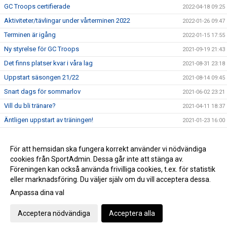
GC Troops certifierade
2022-04-18 09:25
Aktiviteter/tävlingar under vårterminen 2022
2022-01-26 09:47
Terminen är igång
2022-01-15 17:55
Ny styrelse för GC Troops
2021-09-19 21:43
Det finns platser kvar i våra lag
2021-08-31 23:18
Uppstart säsongen 21/22
2021-08-14 09:45
Snart dags för sommarlov
2021-06-02 23:21
Vill du bli tränare?
2021-04-11 18:37
Äntligen uppstart av träningen!
2021-01-23 16:00
Terminsstart VT-21
2020-12-19 16:48
GC Troops Christmas Countdown Challenge
För att hemsidan ska fungera korrekt använder vi nödvändiga
2020-11-30 16:30
cookies från SportAdmin. Dessa går inte att stänga av.
Uppdaterade riktlinjer gällande Corona-viruset
2020-10-29 18:26
Föreningen kan också använda frivilliga cookies, t.ex. för statistik
eller marknadsföring. Du väljer själv om du vill acceptera dessa.
Anpassa dina val
Cookie-inställningar
Gå till Webbversion
Acceptera nödvändiga
Acceptera alla