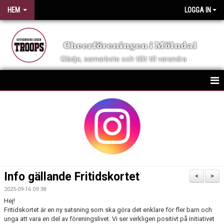
HEM
LOGGA IN
Cheerföreningen i Mölndal
Glädje, samarbete och tillit till varandra
HEM
NYHETER
OM FÖRENINGEN
KONTAKT
Info gällande Fritidskortet
<
>
VID SKADA
2025-09-16 09:38
Hej!
KALENDER
Fritidskortet är en ny satsning som ska göra det enklare för fler barn och
unga att vara en del av föreningslivet. Vi ser verkligen positivt på initiativet